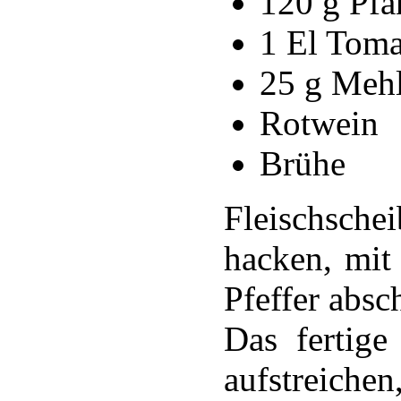
120 g Pf
1 El Tom
25 g Meh
Rotwein
Brühe
Fleischsche
hacken, mit
Pfeffer abs
Das fertige
aufstreic