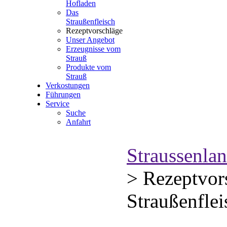
Hofladen
Das
Straußenfleisch
Rezeptvorschläge
Unser Angebot
Erzeugnisse vom
Strauß
Produkte vom
Strauß
Verkostungen
Führungen
Service
Suche
Anfahrt
Straussenla
>
Rezeptvor
Straußenflei