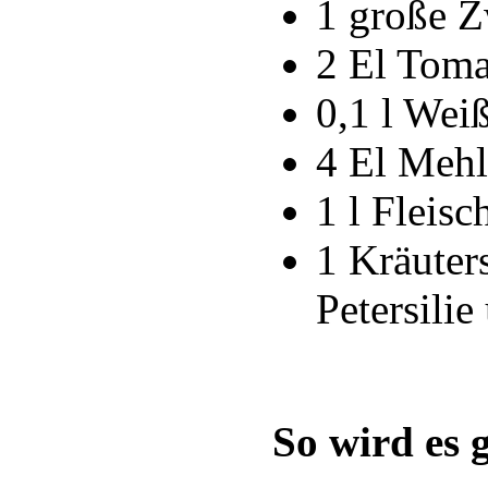
1 große Z
2 El Tom
0,1 l Wei
4 El Mehl
1 l Fleisc
1 Kräuter
Petersilie
So wird es 