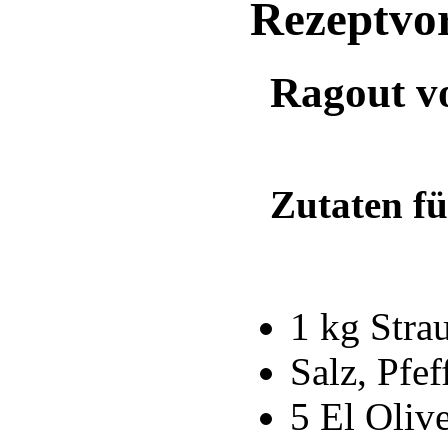
Rezeptvo
Ragout v
Zutaten fü
1 kg Stra
Salz, Pfef
5 El Oliv