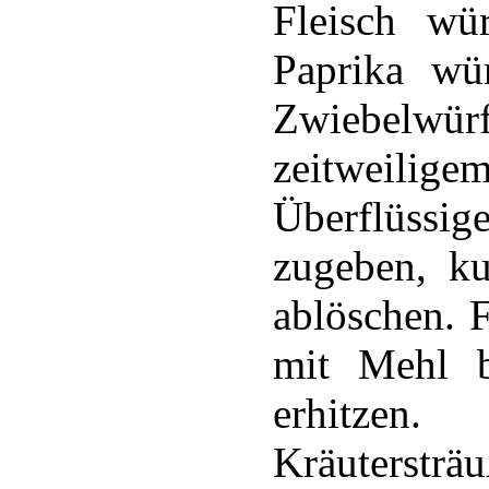
Fleisch wür
Paprika wür
Zwiebelwü
zeitweil
Überflüssig
zugeben, ku
ablöschen. F
mit Mehl b
erhitzen
Kräutersträ