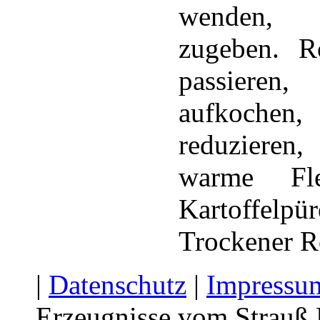
wenden, g
zugeben. R
passieren
aufkochen
reduzieren
warme Fl
Kartoffelpü
Trockener R
|
Datenschutz
|
Impressu
Erzeugnisse vom Strauß F