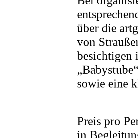
Bei organisi
entsprechen
über die art
von Strauße
besichtigen 
„Babystube“,
sowie eine k
Preis pro Pe
in Begleitun