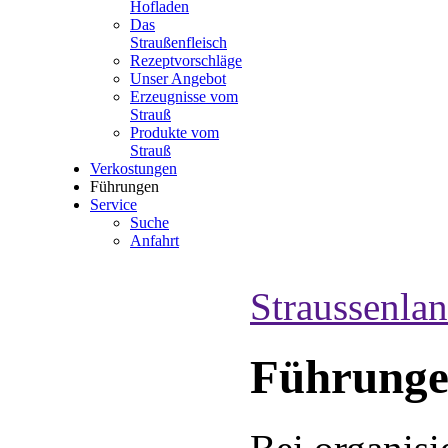
Hofladen
Das
Straußenfleisch
Rezeptvorschläge
Unser Angebot
Erzeugnisse vom
Strauß
Produkte vom
Strauß
Verkostungen
Führungen
Service
Suche
Anfahrt
Straussenla
Führung